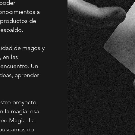
 poder
conocimientos a
o productos de
respaldo.
nidad de magos y
 en las
 encuentro. Un
ideas, aprender
stro proyecto.
 la magia: esa
deo Magia. La
, buscamos no