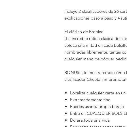
Incluye 2 clasificadores de 26 ca
explicaciones paso a paso y 4 rut
El clásico de Brooks:
¡La increíble rutina clásica de cl
coloca una mitad en cada bolsill
nombradas libremente, tantas co
cualquier mano de póquer pedid
BONUS: ¡Te mostraremos cómo ha
clasificador Cheetah impromptu! 
Localiza cualquier carta en u
Extremadamente fino
Puedes usar tu propia baraja
Entra en CUALQUIER BOLSI
Durará toda una vida
Encuentra tantas cartas como 