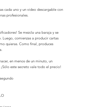
rtas cada uno y un video descargable con
inas profesionales.
asificadores! Se mezcla una baraja y se
o. Luego, comienzas a producir cartas
mo quieras. Como final, produces
a.
cer, en menos de un minuto, un
¡Sólo este secreto vale todo el precio!
n segundo
LLO
quieras